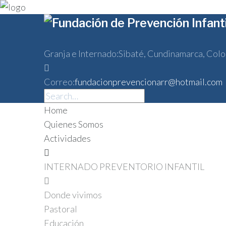
Skip
to
content
Granja e Internado:
Sibaté, Cundinamarca, Colo
Correo:
fundacionprevencionarr@hotmail.com
Linkedin
Twitter
Facebook
Instagram
Search
for:
Home
Quienes Somos
Actividades
INTERNADO PREVENTORIO INFANTIL
Donde vivimos
Pastoral
Educación